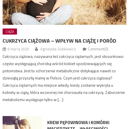
CIĄŻA
CUKRZYCA CIĄŻOWA – WPŁYW NA CIĄŻĘ I PORÓD
6 marca 2020
Agnieszka Sobkiewicz
Comment(0)
Cukrzyca ciążowa, nazywana też cukrzyca ciężarnych, jest stosunkowo
często występującą chorobą wśród kobiet spodziewających się
potomstwa. Jest to schorzenie metaboliczne dotykające nawet co
dziesiątą przyszłą mamę w Polsce. Czym jest cukrzyca ciążowa?
Cukrzyca ciężarnych ma miejsce wtedy, kiedy zostanie wykryta u
kobiety w ciąży, która wczesnej nie chorowała na cukrzycę. Zaburzenie
metabolizmu występuje tylko w […]
KREW PĘPOWINOWA I KOMÓRKI
MACIERZYSTE – WŁASCIWOŚCI,