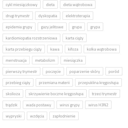
cykl miesiączkowy
dieta
dieta wątrobowa
drugi trymestr
dyskopatia
elektroterapia
epidemia grypy
gazy jelitowe
grupa
grypa
kardiomiopatia rozstrzeniowa
karta ciąży
karta przebiegu ciąży
kawa
kifoza
kolka wątrobowa
menstruacja
metabolizm
miesiączka
pierwszy trymestr
poczęcie
poparzenie skóry
poród
przebieg ciąży
przemiana materii
przepuklina kręgosłupa
skolioza
skrzywienie boczne kręgosłupa
trzeci trymestr
trądzik
wada postawy
wirus grypy
wirus H3N2
wypryski
wzdęcia
zapłodnienie