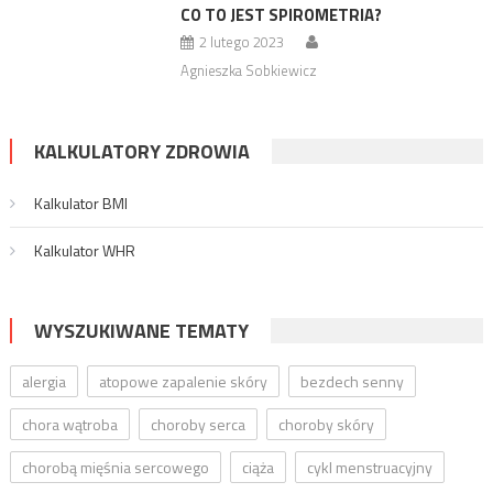
CO TO JEST SPIROMETRIA?
2 lutego 2023
Agnieszka Sobkiewicz
KALKULATORY ZDROWIA
Kalkulator BMI
Kalkulator WHR
WYSZUKIWANE TEMATY
alergia
atopowe zapalenie skóry
bezdech senny
chora wątroba
choroby serca
choroby skóry
chorobą mięśnia sercowego
ciąża
cykl menstruacyjny