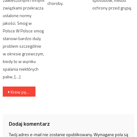
zawieszonymi i innymi
sposobów, metod
choroby.
związkami przekracza
ochrony przed grypą.
ustalone normy
jakości. Smog w
Polsce W Polsce smog
stanowi bardzo duży
problem szczególnie
w okresie grzewczym,
kiedy to w wyniku
spalania niektórych
paliw, […]
Nawigacja wpisu
Krew pępowinowa i komórki macierzyste – własciwości, zastosowanie, pobieranie oraz koszty przechowywania
Dodaj komentarz
Twój adres e-mail nie zostanie opublikowany.
Wymagane pola są