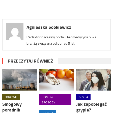
Agnieszka Sobkiewicz
Redaktor naczelny portalu Promedycyna.pl - z
branżą związana od ponad 5 lat.
PRZECZYTAJ RÓWNIEŻ
ZDROWIE
DOMOWE
GRYPA
SPOSOBY
Smogowy
Jak zapobiegać
poradnik
grypie?
PORADY