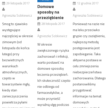
29 listopada 2017
12 grudnia 2017
Domowe
sposoby na
Agnieszka Sobkiewicz
Agnieszka Sobkiewicz
przeziębienie
Smog to zjawisko
28 listopada 2017
Ponieważ na razie nie
występujące
ma leku przeciwko
najczęściej w okresie
grypie czy zaziębieniu,
Agnieszka Sobkiewicz
zimowym (od
najlepszą metodą
W okresie
listopada do końca
postępowania jest
zwiększonego ryzyka
lutego) przy
zapobieganie. Taka
zachorowań i infekcji,
bezwietrznych
aktywna postawa w
warto postawić na
warunkach
celu zmniejszenia
domowe sposoby
atmosferycznych,
niebezpieczeństwa
leczenia przeziębień.
często w
zachorowania. Dlatego
Ich skuteczność często
towarzystwie mgły,
postanowiliśmy
nie odbiega od
kiedy stan
przygotować
farmaceutyków, a
zanieczyszczenia
informacje na temat
może przynieść
powietrza pyłami
domowych
wyraźną ulgę podczas