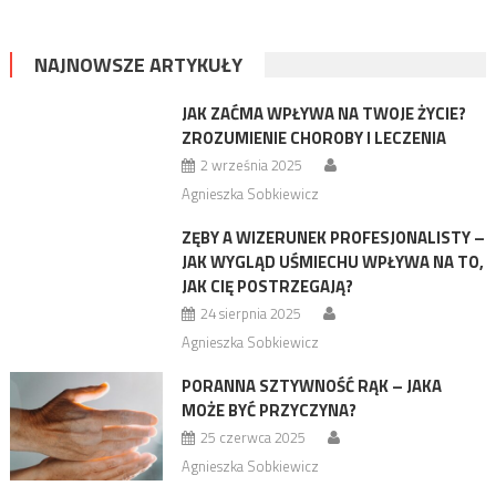
NAJNOWSZE ARTYKUŁY
JAK ZAĆMA WPŁYWA NA TWOJE ŻYCIE?
ZROZUMIENIE CHOROBY I LECZENIA
2 września 2025
Agnieszka Sobkiewicz
ZĘBY A WIZERUNEK PROFESJONALISTY –
JAK WYGLĄD UŚMIECHU WPŁYWA NA TO,
JAK CIĘ POSTRZEGAJĄ?
24 sierpnia 2025
Agnieszka Sobkiewicz
PORANNA SZTYWNOŚĆ RĄK – JAKA
MOŻE BYĆ PRZYCZYNA?
25 czerwca 2025
Agnieszka Sobkiewicz