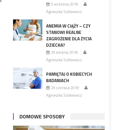
a
5 września 2018
Agnieszka Sobkiewicz
ANEMIA W CIĄŻY – CZY
STANOWI REALNE
ZAGROŻENIE DLA ŻYCIA
DZIECKA?
29 sierpnia 2018
Agnieszka Sobkiewicz
PAMIĘTAJ O KOBIECYCH
BADANIACH
29 czerwca 2018
Agnieszka Sobkiewicz
DOMOWE SPOSOBY