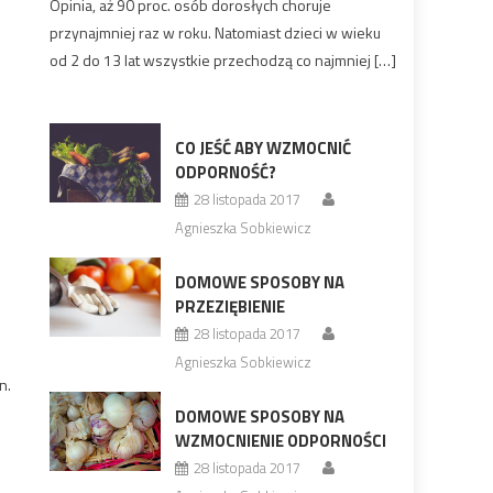
Opinia, aż 90 proc. osób dorosłych choruje
przynajmniej raz w roku. Natomiast dzieci w wieku
od 2 do 13 lat wszystkie przechodzą co najmniej […]
CO JEŚĆ ABY WZMOCNIĆ
ODPORNOŚĆ?
28 listopada 2017
Agnieszka Sobkiewicz
DOMOWE SPOSOBY NA
PRZEZIĘBIENIE
28 listopada 2017
Agnieszka Sobkiewicz
n.
DOMOWE SPOSOBY NA
WZMOCNIENIE ODPORNOŚCI
28 listopada 2017