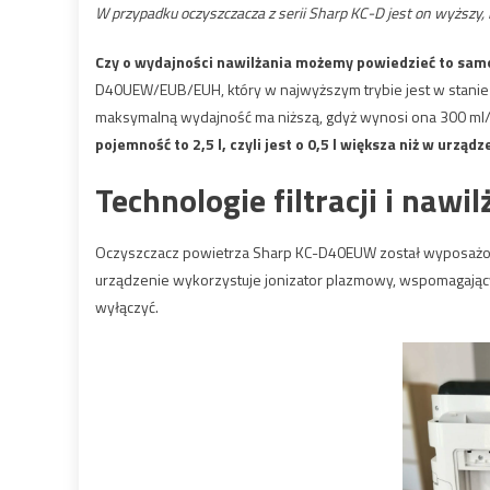
W przypadku oczyszczacza z serii Sharp KC-D jest on wyższ
Czy o wydajności nawilżania możemy powiedzieć to sa
D40UEW/EUB/EUH, który w najwyższym trybie jest w stanie
maksymalną wydajność ma niższą, gdyż wynosi ona 300 ml/h
pojemność to 2,5 l, czyli jest o 0,5 l większa niż w urząd
Technologie filtracji i nawi
Oczyszczacz powietrza Sharp KC-D40EUW został wyposażony w
urządzenie wykorzystuje jonizator plazmowy, wspomagający
wyłączyć.