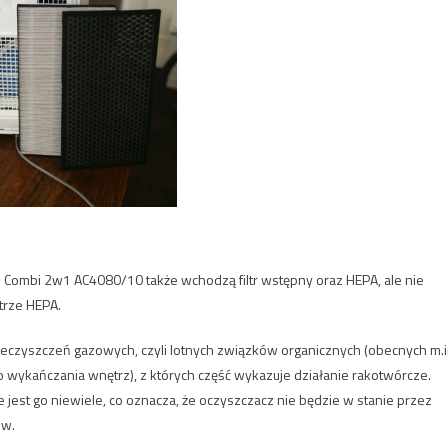
ps Combi 2w1 AC4080/10 także wchodzą filtr wstępny oraz HEPA, ale nie
ltrze HEPA.
eczyszczeń gazowych, czyli lotnych związków organicznych (obecnych m.i
 wykańczania wnętrz), z których część wykazuje działanie rakotwórcze.
le jest go niewiele, co oznacza, że oczyszczacz nie będzie w stanie przez
ów.