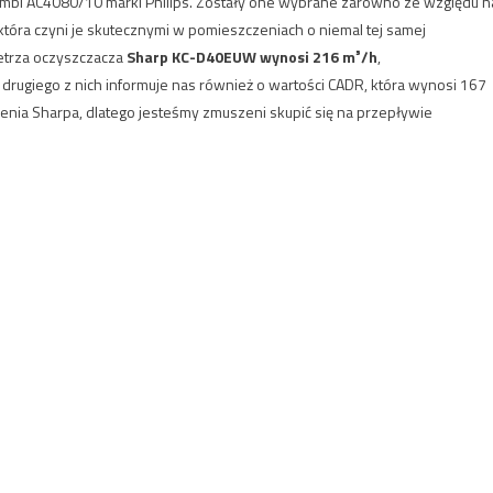
ombi AC4080/10 marki Philips. Zostały one wybrane zarówno ze względu n
która czyni je skutecznymi w pomieszczeniach o niemal tej samej
etrza oczyszczacza
Sharp KC-D40EUW wynosi 216 m³/h
,
 drugiego z nich informuje nas również o wartości CADR, która wynosi 167
enia Sharpa, dlatego jesteśmy zmuszeni skupić się na przepływie