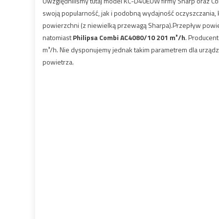
Uwzględniliśmy tutaj model KC-D40EUW firmy Sharp oraz C
swoją popularność, jak i podobną wydajność oczyszczania, 
powierzchni (z niewielką przewagą Sharpa).Przepływ powi
natomiast
Philipsa Combi AC4080/10 201 m³/h
. Producent
m³/h. Nie dysponujemy jednak takim parametrem dla urządz
powietrza.