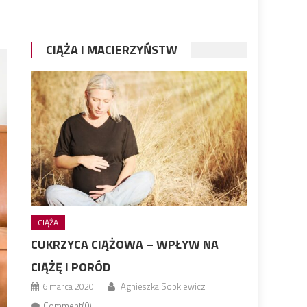
CIĄŻA I MACIERZYŃSTW
CIĄŻA
CUKRZYCA CIĄŻOWA – WPŁYW NA
CIĄŻĘ I PORÓD
6 marca 2020
Agnieszka Sobkiewicz
Comment(0)