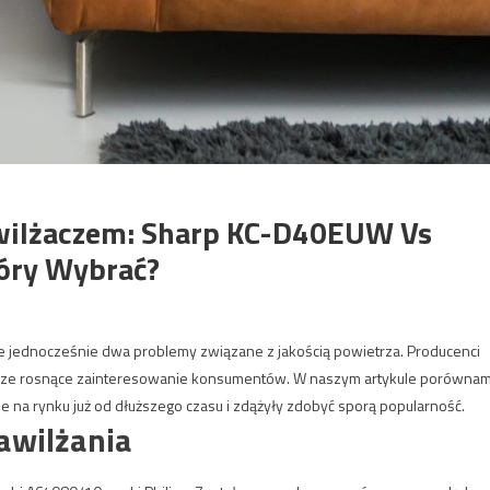
awilżaczem: Sharp KC-D40EUW Vs
óry Wybrać?
ce jednocześnie dwa problemy związane z jakością powietrza. Producenci
wadze rosnące zainteresowanie konsumentów. W naszym artykule porówna
 na rynku już od dłuższego czasu i zdążyły zdobyć sporą popularność.
awilżania