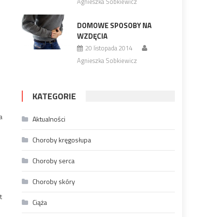
Agnieszka Sobkiewicz
DOMOWE SPOSOBY NA
WZDĘCIA
20 listopada 2014
Agnieszka Sobkiewicz
KATEGORIE
a
Aktualności
Choroby kręgosłupa
Choroby serca
Choroby skóry
t
Ciąża