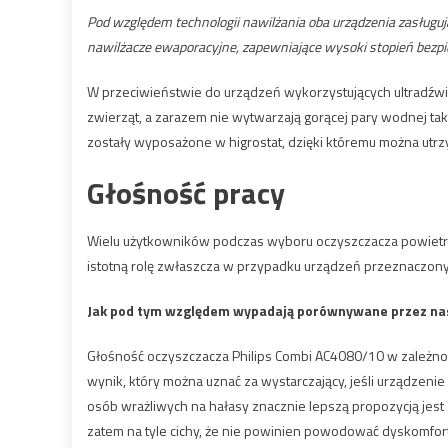
Pod względem technologii nawilżania oba urządzenia zasługu
nawilżacze ewaporacyjne, zapewniające wysoki stopień bezp
W przeciwieństwie do urządzeń wykorzystujących ultradźwię
zwierząt, a zarazem nie wytwarzają gorącej pary wodnej tak 
zostały wyposażone w higrostat, dzięki któremu można utr
Głośność pracy
Wielu użytkowników podczas wyboru oczyszczacza powietrz
istotną rolę zwłaszcza w przypadku urządzeń przeznaczonyc
Jak pod tym względem wypadają porównywane przez na
Głośność oczyszczacza Philips Combi AC4080/10 w zależności
wynik, który można uznać za wystarczający, jeśli urządzenie
osób wrażliwych na hałasy znacznie lepszą propozycją jest
zatem na tyle cichy, że nie powinien powodować dyskomfort