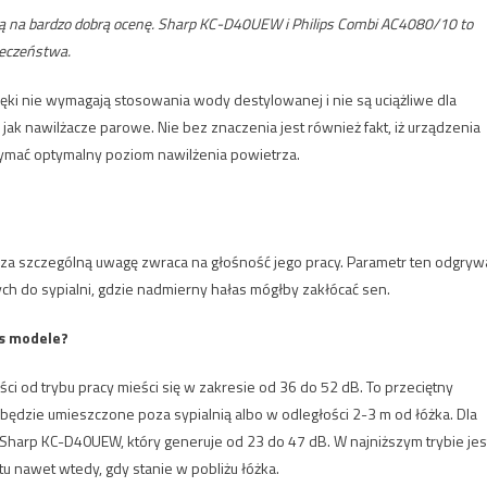
ją na bardzo dobrą ocenę. Sharp KC-D40UEW i Philips Combi AC4080/10 to
ieczeństwa.
ki nie wymagają stosowania wody destylowanej i nie są uciążliwe dla
jak nawilżacze parowe. Nie bez znaczenia jest również fakt, iż urządzenia
zymać optymalny poziom nawilżenia powietrza.
a szczególną uwagę zwraca na głośność jego pracy. Parametr ten odgryw
h do sypialni, gdzie nadmierny hałas mógłby zakłócać sen.
s modele?
 od trybu pracy mieści się w zakresie od 36 do 52 dB. To przeciętny
 będzie umieszczone poza sypialnią albo w odległości 2-3 m od łóżka. Dla
 Sharp KC-D40UEW, który generuje od 23 do 47 dB. W najniższym trybie jes
u nawet wtedy, gdy stanie w pobliżu łóżka.