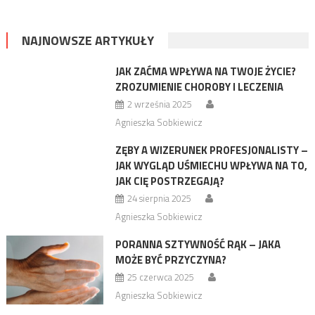
NAJNOWSZE ARTYKUŁY
JAK ZAĆMA WPŁYWA NA TWOJE ŻYCIE?
ZROZUMIENIE CHOROBY I LECZENIA
2 września 2025
Agnieszka Sobkiewicz
ZĘBY A WIZERUNEK PROFESJONALISTY –
JAK WYGLĄD UŚMIECHU WPŁYWA NA TO,
JAK CIĘ POSTRZEGAJĄ?
24 sierpnia 2025
Agnieszka Sobkiewicz
PORANNA SZTYWNOŚĆ RĄK – JAKA
MOŻE BYĆ PRZYCZYNA?
25 czerwca 2025
Agnieszka Sobkiewicz