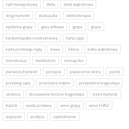
cykl miesiączkowy
dieta
dieta wątrobowa
drugi trymestr
dyskopatia
elektroterapia
epidemia grypy
gazy jelitowe
grupa
grypa
kardiomiopatia rozstrzeniowa
karta ciąży
karta przebiegu ciąży
kawa
kifoza
kolka wątrobowa
menstruacja
metabolizm
miesiączka
pierwszy trymestr
poczęcie
poparzenie skóry
poród
przebieg ciąży
przemiana materii
przepuklina kręgosłupa
skolioza
skrzywienie boczne kręgosłupa
trzeci trymestr
trądzik
wada postawy
wirus grypy
wirus H3N2
wypryski
wzdęcia
zapłodnienie