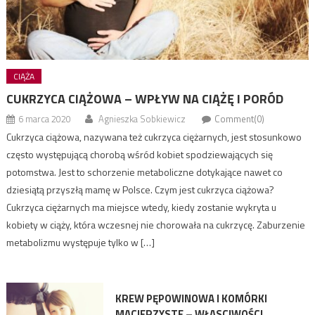
CIĄŻA
CUKRZYCA CIĄŻOWA – WPŁYW NA CIĄŻĘ I PORÓD
6 marca 2020
Agnieszka Sobkiewicz
Comment(0)
Cukrzyca ciążowa, nazywana też cukrzyca ciężarnych, jest stosunkowo
często występującą chorobą wśród kobiet spodziewających się
potomstwa. Jest to schorzenie metaboliczne dotykające nawet co
dziesiątą przyszłą mamę w Polsce. Czym jest cukrzyca ciążowa?
Cukrzyca ciężarnych ma miejsce wtedy, kiedy zostanie wykryta u
kobiety w ciąży, która wczesnej nie chorowała na cukrzycę. Zaburzenie
metabolizmu występuje tylko w […]
KREW PĘPOWINOWA I KOMÓRKI
MACIERZYSTE – WŁASCIWOŚCI,