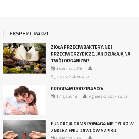
EKSPERT RADZI
ZIOŁA PRZECIWBAKTERYJNE I
PRZECIWGRZYBICZE. JAK DZIAŁAJĄ NA
TWÓJ ORGANIZM?
3 sierpnia 2018
Agnieszka Sobkiewicz
PROGRAM RODZINA 500+
1 maja 2018
Agnieszka Sobkiewicz
FUNDACJA DKMS POMAGA NIE TYLKO W
ZNALEZIENIU DAWCÓW SZPIKU
8 sierpnia 2018