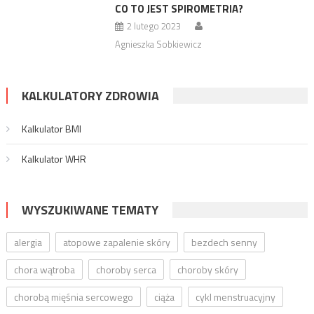
CO TO JEST SPIROMETRIA?
2 lutego 2023
Agnieszka Sobkiewicz
KALKULATORY ZDROWIA
Kalkulator BMI
Kalkulator WHR
WYSZUKIWANE TEMATY
alergia
atopowe zapalenie skóry
bezdech senny
chora wątroba
choroby serca
choroby skóry
chorobą mięśnia sercowego
ciąża
cykl menstruacyjny