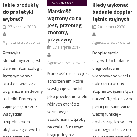
POKARMOWY
Jakie produkty
Kiedy wykonać
Marskość
do protetyki
badanie doppler
wątroby co to
wybrać?
tętnic szyjnych
jest, przebieg
27 sierpnia 2018
24 sierpnia 2020
choroby,
przyczyny
Agnieszka Sobkiewicz
Agnieszka Sobkiewicz
27 sierpnia 2017
Protetyka
Doppler tętnic
stomatologiczna jest
szyjnych to badanie
Agnieszka Sobkiewicz
działem stomatologii,
diagnostyczne
Marskość choroby jest
łączącym w swej
wykonywane w celu
schorzeniem, które
praktyce wiedzę z
dokonania oceny
występuje samo lub
pogranicza medycyny i
stopnia zwężenia tych
jako powikłanie wielu
techniki. Protetycy
naczyń. Tętnice szyjne
różnych chorób z
zajmują się przede
pełnią niesamowicie
wirusowymi
wszystkim
ważną funkcję –
zapaleniami wątroby
uzupełnianiem
dostarczają krew i tlen
na czele. W naszym
ubytków zębowych i
do mózgu, a także do
kraju jednym z
odtwarzaniem
szyi, twarzy oraz całej