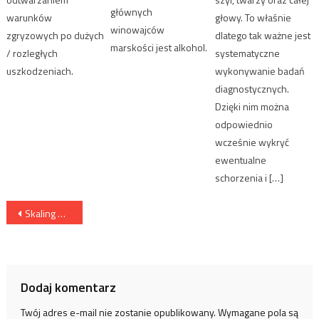
głównych
warunków
głowy. To właśnie
winowajców
zgryzowych po dużych
dlatego tak ważne jest
marskości jest alkohol.
/ rozległych
systematyczne
uszkodzeniach.
wykonywanie badań
diagnostycznych.
Dzięki nim można
odpowiednio
wcześnie wykryć
ewentualne
schorzenia i […]
Nawigacja wpisu
Skaling – co to takiego? Co daje naszym zębom.
Dodaj komentarz
Twój adres e-mail nie zostanie opublikowany.
Wymagane pola są