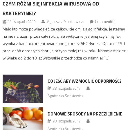
CZYM RÓŻNI SIĘ INFEKCJA WIRUSOWA OD
BAKTERYJNEJ?
14 listopada 2019
Agnieszka Sobkiewicz
Comment(0)
Mało kto może powiedzieć, że całkowicie omijają go infekcje. Jesteśmy
na nie narażeni przez cały rok, a nie wyłącznie jesienią czy zimą. Jak
wynika z badania przeprowadzonego przez ARC Rynek i Opinia, aż 90
proc. osób dorosłych choruje przynajmniej raz w roku. Natomiast dzieci
w wieku od 2 do 13 lat wszystkie przechodzą co najmniej […]
CO JEŚĆ ABY WZMOCNIĆ ODPORNOŚĆ?
28 listopada 2017
Agnieszka Sobkiewicz
DOMOWE SPOSOBY NA PRZEZIĘBIENIE
28 listopada 2017
Agnieszka Sobkiewicz