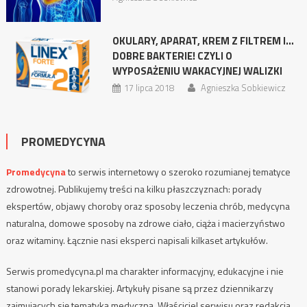
OKULARY, APARAT, KREM Z FILTREM I…
DOBRE BAKTERIE! CZYLI O
WYPOSAŻENIU WAKACYJNEJ WALIZKI
17 lipca 2018
Agnieszka Sobkiewicz
PROMEDYCYNA
Promedycyna
to serwis internetowy o szeroko rozumianej tematyce
zdrowotnej. Publikujemy treści na kilku płaszczyznach: porady
ekspertów, objawy choroby oraz sposoby leczenia chrób, medycyna
naturalna, domowe sposoby na zdrowe ciało, ciąża i macierzyństwo
oraz witaminy. Łącznie nasi eksperci napisali kilkaset artykułów.
Serwis promedycyna.pl ma charakter informacyjny, edukacyjne i nie
stanowi porady lekarskiej. Artykuły pisane są przez dziennikarzy
zajmujących się tematyką medyczną. Właściciel serwisu oraz redakcja