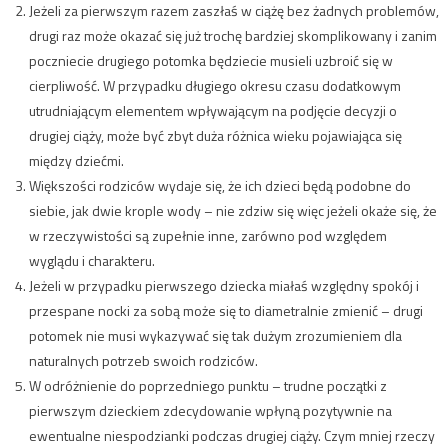
Jeżeli za pierwszym razem zaszłaś w ciążę bez żadnych problemów,
drugi raz może okazać się już trochę bardziej skomplikowany i zanim
poczniecie drugiego potomka będziecie musieli uzbroić się w
cierpliwość. W przypadku długiego okresu czasu dodatkowym
utrudniającym elementem wpływającym na podjęcie decyzji o
drugiej ciąży, może być zbyt duża różnica wieku pojawiająca się
między dziećmi.
Większości rodziców wydaje się, że ich dzieci będą podobne do
siebie, jak dwie krople wody – nie zdziw się więc jeżeli okaże się, że
w rzeczywistości są zupełnie inne, zarówno pod względem
wyglądu i charakteru.
Jeżeli w przypadku pierwszego dziecka miałaś względny spokój i
przespane nocki za sobą może się to diametralnie zmienić – drugi
potomek nie musi wykazywać się tak dużym zrozumieniem dla
naturalnych potrzeb swoich rodziców.
W odróżnienie do poprzedniego punktu – trudne początki z
pierwszym dzieckiem zdecydowanie wpłyną pozytywnie na
ewentualne niespodzianki podczas drugiej ciąży. Czym mniej rzeczy