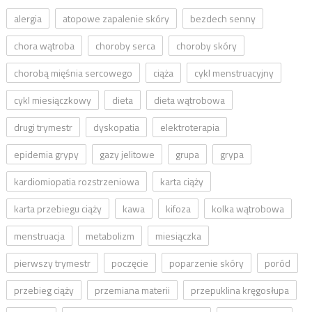
alergia
atopowe zapalenie skóry
bezdech senny
chora wątroba
choroby serca
choroby skóry
chorobą mięśnia sercowego
ciąża
cykl menstruacyjny
cykl miesiączkowy
dieta
dieta wątrobowa
drugi trymestr
dyskopatia
elektroterapia
epidemia grypy
gazy jelitowe
grupa
grypa
kardiomiopatia rozstrzeniowa
karta ciąży
karta przebiegu ciąży
kawa
kifoza
kolka wątrobowa
menstruacja
metabolizm
miesiączka
pierwszy trymestr
poczęcie
poparzenie skóry
poród
przebieg ciąży
przemiana materii
przepuklina kręgosłupa