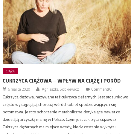
CIĄŻA
CUKRZYCA CIĄŻOWA – WPŁYW NA CIĄŻĘ I PORÓD
6 marca 2020
Agnieszka Sobkiewicz
Comment(0)
Cukrzyca ciążowa, nazywana też cukrzyca ciężarnych, jest stosunkowo
często występującą chorobą wśród kobiet spodziewających się
potomstwa. Jest to schorzenie metaboliczne dotykające nawet co
dziesiątą przyszłą mamę w Polsce. Czym jest cukrzyca ciążowa?
Cukrzyca ciężarnych ma miejsce wtedy, kiedy zostanie wykryta u