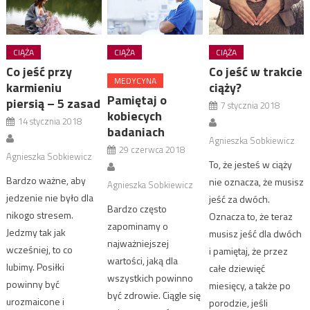
CIĄŻA
CIĄŻA
CIĄŻA
Co jeść przy
Co jeść w trakcie
MEDYCYNA
karmieniu
ciąży?
Pamiętaj o
piersią – 5 zasad
7 stycznia 2018
kobiecych
14 stycznia 2018
badaniach
Agnieszka Sobkiewicz
29 czerwca 2018
Agnieszka Sobkiewicz
To, że jesteś w ciąży
Bardzo ważne, aby
nie oznacza, że musisz
Agnieszka Sobkiewicz
jedzenie nie było dla
jeść za dwóch.
Bardzo często
nikogo stresem.
Oznacza to, że teraz
zapominamy o
Jedzmy tak jak
musisz jeść dla dwóch
najważniejszej
wcześniej, to co
i pamiętaj, że przez
wartości, jaką dla
lubimy. Posiłki
całe dziewięć
wszystkich powinno
powinny być
miesięcy, a także po
być zdrowie. Ciągle się
urozmaicone i
porodzie, jeśli