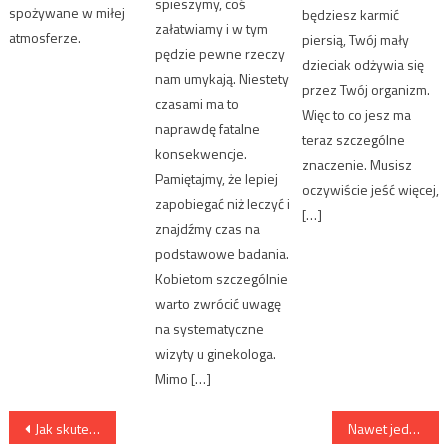
spieszymy, coś
spożywane w miłej
będziesz karmić
załatwiamy i w tym
atmosferze.
piersią, Twój mały
pędzie pewne rzeczy
dzieciak odżywia się
nam umykają. Niestety
przez Twój organizm.
czasami ma to
Więc to co jesz ma
naprawdę fatalne
teraz szczególne
konsekwencje.
znaczenie. Musisz
Pamiętajmy, że lepiej
oczywiście jeść więcej,
zapobiegać niż leczyć i
[…]
znajdźmy czas na
podstawowe badania.
Kobietom szczególnie
warto zwrócić uwagę
na systematyczne
wizyty u ginekologa.
Mimo […]
Nawigacja wpisu
Jak skutecznie pobudzić metabolizm
Nawet jeden papieros dziennie zwiększa ryzyko zawału serca i udaru o 50%