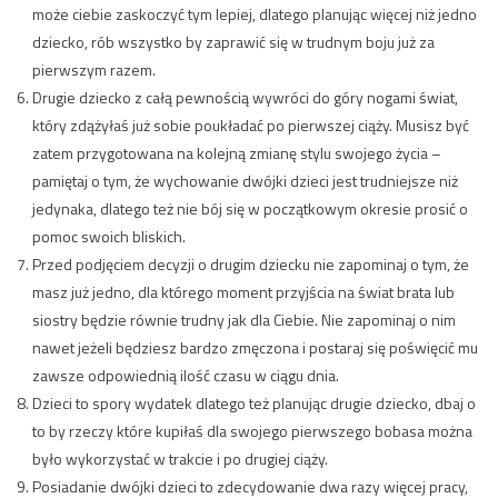
może ciebie zaskoczyć tym lepiej, dlatego planując więcej niż jedno
dziecko, rób wszystko by zaprawić się w trudnym boju już za
pierwszym razem.
Drugie dziecko z całą pewnością wywróci do góry nogami świat,
który zdążyłaś już sobie poukładać po pierwszej ciąży. Musisz być
zatem przygotowana na kolejną zmianę stylu swojego życia –
pamiętaj o tym, że wychowanie dwójki dzieci jest trudniejsze niż
jedynaka, dlatego też nie bój się w początkowym okresie prosić o
pomoc swoich bliskich.
Przed podjęciem decyzji o drugim dziecku nie zapominaj o tym, że
masz już jedno, dla którego moment przyjścia na świat brata lub
siostry będzie równie trudny jak dla Ciebie. Nie zapominaj o nim
nawet jeżeli będziesz bardzo zmęczona i postaraj się poświęcić mu
zawsze odpowiednią ilość czasu w ciągu dnia.
Dzieci to spory wydatek dlatego też planując drugie dziecko, dbaj o
to by rzeczy które kupiłaś dla swojego pierwszego bobasa można
było wykorzystać w trakcie i po drugiej ciąży.
Posiadanie dwójki dzieci to zdecydowanie dwa razy więcej pracy,