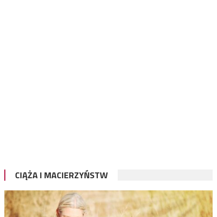
CIĄŻA I MACIERZYŃSTW