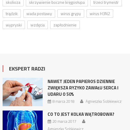
skolioza
skrzywienie boczne kręgosłupa
trzeci trymestr
trądzik
wada postawy
wirus grypy
wirus H3N2
wypryski
wzdęcia
zapłodnienie
EKSPERT RADZI
NAWET JEDEN PAPIEROS DZIENNIE
ZWIĘKSZA RYZYKO ZAWAŁU SERCA I
UDARU O 50%
8 marca 2018
Agnieszka Sobkiewicz
CO TO JEST KOLKA WĄTROBOWA?
20 marca 2017
Agnieszka Sobkiewicz