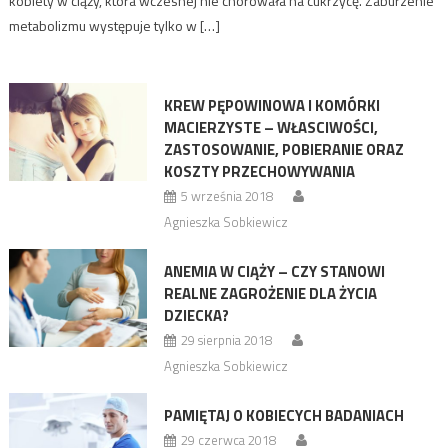
kobiety w ciąży, która wczesnej nie chorowała na cukrzycę. Zaburzenie
metabolizmu występuje tylko w […]
KREW PĘPOWINOWA I KOMÓRKI
MACIERZYSTE – WŁASCIWOŚCI,
ZASTOSOWANIE, POBIERANIE ORAZ
KOSZTY PRZECHOWYWANIA
5 września 2018
Agnieszka Sobkiewicz
ANEMIA W CIĄŻY – CZY STANOWI
REALNE ZAGROŻENIE DLA ŻYCIA
DZIECKA?
29 sierpnia 2018
Agnieszka Sobkiewicz
PAMIĘTAJ O KOBIECYCH BADANIACH
29 czerwca 2018