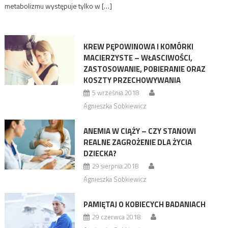
metabolizmu występuje tylko w […]
KREW PĘPOWINOWA I KOMÓRKI
MACIERZYSTE – WŁASCIWOŚCI,
ZASTOSOWANIE, POBIERANIE ORAZ
KOSZTY PRZECHOWYWANIA
5 września 2018
Agnieszka Sobkiewicz
ANEMIA W CIĄŻY – CZY STANOWI
REALNE ZAGROŻENIE DLA ŻYCIA
DZIECKA?
29 sierpnia 2018
Agnieszka Sobkiewicz
PAMIĘTAJ O KOBIECYCH BADANIACH
29 czerwca 2018