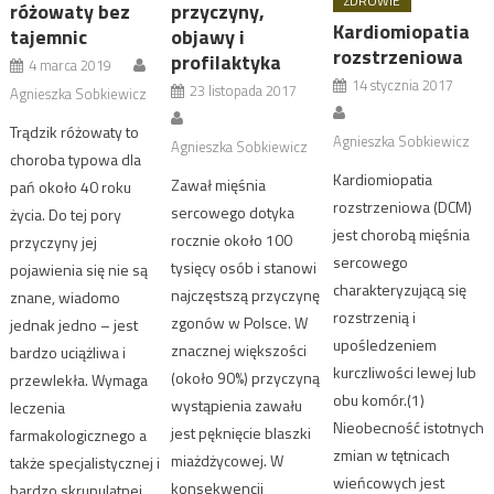
ZDROWIE
różowaty bez
przyczyny,
Kardiomiopatia
tajemnic
objawy i
rozstrzeniowa
profilaktyka
4 marca 2019
14 stycznia 2017
23 listopada 2017
Agnieszka Sobkiewicz
Trądzik różowaty to
Agnieszka Sobkiewicz
Agnieszka Sobkiewicz
choroba typowa dla
Kardiomiopatia
Zawał mięśnia
pań około 40 roku
rozstrzeniowa (DCM)
sercowego dotyka
życia. Do tej pory
jest chorobą mięśnia
rocznie około 100
przyczyny jej
sercowego
tysięcy osób i stanowi
pojawienia się nie są
charakteryzującą się
najczęstszą przyczynę
znane, wiadomo
rozstrzenią i
zgonów w Polsce. W
jednak jedno – jest
upośledzeniem
znacznej większości
bardzo uciążliwa i
kurczliwości lewej lub
(około 90%) przyczyną
przewlekła. Wymaga
obu komór.(1)
wystąpienia zawału
leczenia
Nieobecność istotnych
jest pęknięcie blaszki
farmakologicznego a
zmian w tętnicach
miażdżycowej. W
także specjalistycznej i
wieńcowych jest
konsekwencji
bardzo skrupulatnej