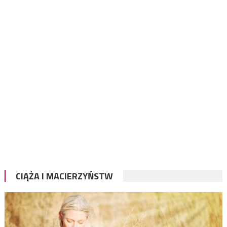
CIĄŻA I MACIERZYŃSTW