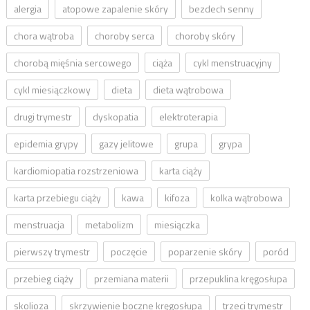
alergia
atopowe zapalenie skóry
bezdech senny
chora wątroba
choroby serca
choroby skóry
chorobą mięśnia sercowego
ciąża
cykl menstruacyjny
cykl miesiączkowy
dieta
dieta wątrobowa
drugi trymestr
dyskopatia
elektroterapia
epidemia grypy
gazy jelitowe
grupa
grypa
kardiomiopatia rozstrzeniowa
karta ciąży
karta przebiegu ciąży
kawa
kifoza
kolka wątrobowa
menstruacja
metabolizm
miesiączka
pierwszy trymestr
poczęcie
poparzenie skóry
poród
przebieg ciąży
przemiana materii
przepuklina kręgosłupa
skolioza
skrzywienie boczne kręgosłupa
trzeci trymestr