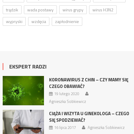
trądzik
wada postawy
wirus grypy
wirus H3N2
wypryski
wzdęcia
zapłodnienie
EKSPERT RADZI
KORONAWIRUS Z CHIN – CZY MAMY SIĘ
CZEGO OBAWIAĆ?
19 lutego 2020
Agnieszka Sobkiewicz
CIĄŻA I WIZYTA U GINEKOLOGA – CZEGO
SIĘ SPODZIEWAĆ?
16 lipca 2017
Agnieszka Sobkiewicz