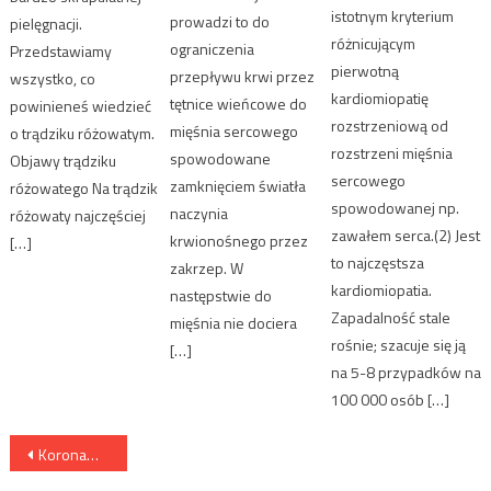
istotnym kryterium
prowadzi to do
pielęgnacji.
różnicującym
ograniczenia
Przedstawiamy
pierwotną
przepływu krwi przez
wszystko, co
kardiomiopatię
tętnice wieńcowe do
powinieneś wiedzieć
rozstrzeniową od
mięśnia sercowego
o trądziku różowatym.
rozstrzeni mięśnia
spowodowane
Objawy trądziku
sercowego
zamknięciem światła
różowatego Na trądzik
spowodowanej np.
naczynia
różowaty najczęściej
zawałem serca.(2) Jest
krwionośnego przez
[…]
to najczęstsza
zakrzep. W
kardiomiopatia.
następstwie do
Zapadalność stale
mięśnia nie dociera
rośnie; szacuje się ją
[…]
na 5-8 przypadków na
100 000 osób […]
Nawigacja wpisu
Koronawirus z Chin – czy mamy się czego obawiać?