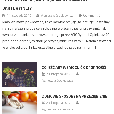
BAKTERYJNEJ?
14 listopada 2019
Agnieszka Sobkiewicz
Comment(0)
Mało kto może powiedzieć, że całkowicie omijają go infekcje. Jesteśmy
na nie narażeni przez cały rok, a nie wyłącznie jesienią czy zimą. Jak
wynika z badania przeprowadzonego przez ARC Rynek i Opinia, aż 90
proc. osób dorosłych choruje przynajmniej raz w roku. Natomiast dzieci
w wieku od 2 do 13 lat wszystkie przechodzą co najmniej […]
CO JEŚĆ ABY WZMOCNIĆ ODPORNOŚĆ?
28 listopada 2017
Agnieszka Sobkiewicz
DOMOWE SPOSOBY NA PRZEZIĘBIENIE
28 listopada 2017
Agnieszka Sobkiewicz