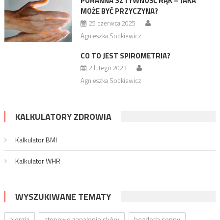
PORANNA SZTYWNOŚĆ RĄK – JAKA
MOŻE BYĆ PRZYCZYNA?
25 czerwca 2025
Agnieszka Sobkiewicz
CO TO JEST SPIROMETRIA?
2 lutego 2023
Agnieszka Sobkiewicz
KALKULATORY ZDROWIA
Kalkulator BMI
Kalkulator WHR
WYSZUKIWANE TEMATY
alergia
atopowe zapalenie skóry
bezdech senny