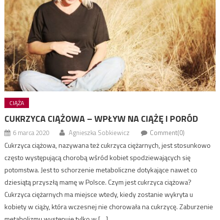
CIĄŻA
CUKRZYCA CIĄŻOWA – WPŁYW NA CIĄŻĘ I PORÓD
6 marca 2020
Agnieszka Sobkiewicz
Comment(0)
Cukrzyca ciążowa, nazywana też cukrzyca ciężarnych, jest stosunkowo
często występującą chorobą wśród kobiet spodziewających się
potomstwa. Jest to schorzenie metaboliczne dotykające nawet co
dziesiątą przyszłą mamę w Polsce. Czym jest cukrzyca ciążowa?
Cukrzyca ciężarnych ma miejsce wtedy, kiedy zostanie wykryta u
kobiety w ciąży, która wczesnej nie chorowała na cukrzycę. Zaburzenie
metabolizmu występuje tylko w […]