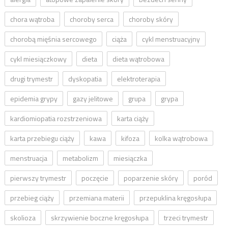
chora wątroba
choroby serca
choroby skóry
chorobą mięśnia sercowego
ciąża
cykl menstruacyjny
cykl miesiączkowy
dieta
dieta wątrobowa
drugi trymestr
dyskopatia
elektroterapia
epidemia grypy
gazy jelitowe
grupa
grypa
kardiomiopatia rozstrzeniowa
karta ciąży
karta przebiegu ciąży
kawa
kifoza
kolka wątrobowa
menstruacja
metabolizm
miesiączka
pierwszy trymestr
poczęcie
poparzenie skóry
poród
przebieg ciąży
przemiana materii
przepuklina kręgosłupa
skolioza
skrzywienie boczne kręgosłupa
trzeci trymestr