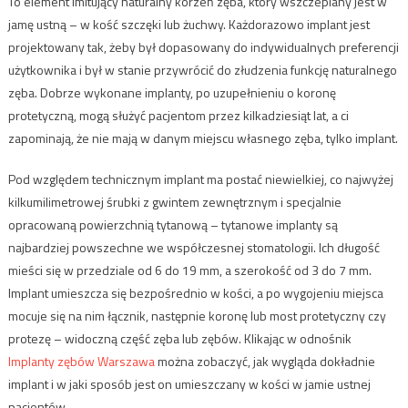
To element imitujący naturalny korzeń zęba, który wszczepiany jest w
jamę ustną – w kość szczęki lub żuchwy. Każdorazowo implant jest
projektowany tak, żeby był dopasowany do indywidualnych preferencji
użytkownika i był w stanie przywrócić do złudzenia funkcję naturalnego
zęba. Dobrze wykonane implanty, po uzupełnieniu o koronę
protetyczną, mogą służyć pacjentom przez kilkadziesiąt lat, a ci
zapominają, że nie mają w danym miejscu własnego zęba, tylko implant.
Pod względem technicznym implant ma postać niewielkiej, co najwyżej
kilkumilimetrowej śrubki z gwintem zewnętrznym i specjalnie
opracowaną powierzchnią tytanową – tytanowe implanty są
najbardziej powszechne we współczesnej stomatologii. Ich długość
mieści się w przedziale od 6 do 19 mm, a szerokość od 3 do 7 mm.
Implant umieszcza się bezpośrednio w kości, a po wygojeniu miejsca
mocuje się na nim łącznik, następnie koronę lub most protetyczny czy
protezę – widoczną część zęba lub zębów. Klikając w odnośnik
Implanty zębów Warszawa
można zobaczyć, jak wygląda dokładnie
implant i w jaki sposób jest on umieszczany w kości w jamie ustnej
pacjentów.