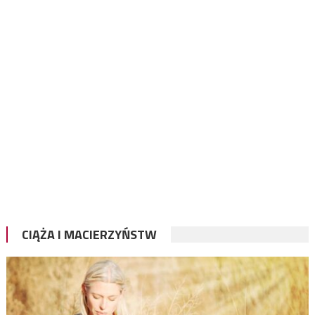
CIĄŻA I MACIERZYŃSTW