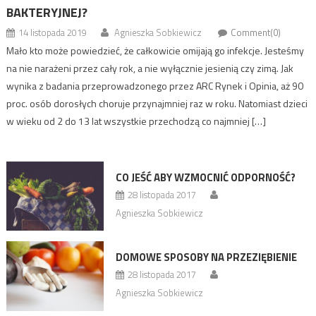
BAKTERYJNEJ?
14 listopada 2019
Agnieszka Sobkiewicz
Comment(0)
Mało kto może powiedzieć, że całkowicie omijają go infekcje. Jesteśmy
na nie narażeni przez cały rok, a nie wyłącznie jesienią czy zimą. Jak
wynika z badania przeprowadzonego przez ARC Rynek i Opinia, aż 90
proc. osób dorosłych choruje przynajmniej raz w roku. Natomiast dzieci
w wieku od 2 do 13 lat wszystkie przechodzą co najmniej […]
CO JEŚĆ ABY WZMOCNIĆ ODPORNOŚĆ?
28 listopada 2017
Agnieszka Sobkiewicz
DOMOWE SPOSOBY NA PRZEZIĘBIENIE
28 listopada 2017
Agnieszka Sobkiewicz