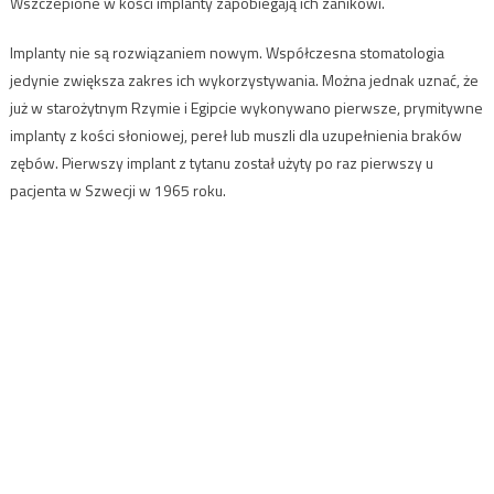
Wszczepione w kości implanty zapobiegają ich zanikowi.
Implanty nie są rozwiązaniem nowym. Współczesna stomatologia
jedynie zwiększa zakres ich wykorzystywania. Można jednak uznać, że
już w starożytnym Rzymie i Egipcie wykonywano pierwsze, prymitywne
implanty z kości słoniowej, pereł lub muszli dla uzupełnienia braków
zębów. Pierwszy implant z tytanu został użyty po raz pierwszy u
pacjenta w Szwecji w 1965 roku.