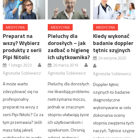
MEDYCYNA
MEDYCYNA
MEDYCYNA
Preparat na
Pieluchy dla
Kiedy wykonać
wszy? Wybierz
dorosłych – jak
badanie doppler
produkty z serii
zadbać o higienę
tętnic szyjnych
Pipi Nitolic
ich użytkownika?
24 sierpnia 2020
1 lutego 2023
26 marca 2019
Agnieszka Sobkiewicz
Agnieszka Sobkiewicz
Agnieszka Sobkiewicz
A może warto
Pieluchy dla dorosłych
Doppler tętnic
zdecydować się na
nie likwidują problemu
szyjnych to badanie
profesjonalny
nietrzymania moczu,
diagnostyczne
preparat na wszy z
jednak w znacznym
wykonywane w celu
serii Pipi Nitolic? Co za
stopniu ułatwiają życie
dokonania oceny
tym przemawia? Jeśli
ich użytkownikom i
stopnia zwężenia tych
masz tutaj jakieś
opiekunom. Chronią
naczyń. Tętnice szyjne
wątpliwości, to warto
odzież, materac i