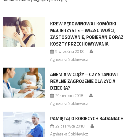
KREW PĘPOWINOWA I KOMÓRKI
MACIERZYSTE – WŁASCIWOŚCI,
ZASTOSOWANIE, POBIERANIE ORAZ
KOSZTY PRZECHOWYWANIA
5 września 2018
Agnieszka Sobkiewicz
ANEMIA W CIĄŻY – CZY STANOWI
REALNE ZAGROŻENIE DLA ŻYCIA
DZIECKA?
29 sierpnia 2018
Agnieszka Sobkiewicz
PAMIĘTAJ O KOBIECYCH BADANIACH
29 czerwca 2018
Agnieszka Sobkiewicz