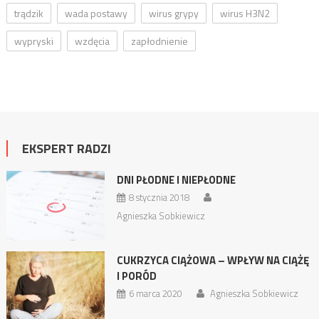
trądzik
wada postawy
wirus grypy
wirus H3N2
wypryski
wzdęcia
zapłodnienie
EKSPERT RADZI
DNI PŁODNE I NIEPŁODNE
8 stycznia 2018
Agnieszka Sobkiewicz
CUKRZYCA CIĄŻOWA – WPŁYW NA CIĄŻĘ
I PORÓD
6 marca 2020
Agnieszka Sobkiewicz