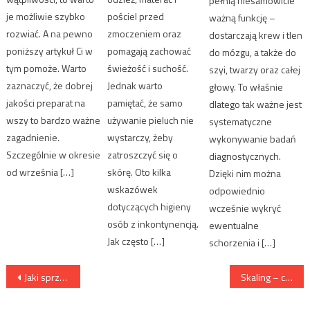
pełnią niesamowicie
je możliwie szybko
pościel przed
ważną funkcję –
rozwiać. A na pewno
zmoczeniem oraz
dostarczają krew i tlen
poniższy artykuł Ci w
pomagają zachować
do mózgu, a także do
tym pomoże. Warto
świeżość i suchość.
szyi, twarzy oraz całej
zaznaczyć, że dobrej
Jednak warto
głowy. To właśnie
jakości preparat na
pamiętać, że samo
dlatego tak ważne jest
wszy to bardzo ważne
używanie pieluch nie
systematyczne
zagadnienie.
wystarczy, żeby
wykonywanie badań
Szczególnie w okresie
zatroszczyć się o
diagnostycznych.
od września […]
skórę. Oto kilka
Dzięki nim można
wskazówek
odpowiednio
dotyczących higieny
wcześnie wykryć
osób z inkontynencją.
ewentualne
Jak często […]
schorzenia i […]
Nawigacja wpisu
Jaki sprzęt USG wybrać do gabinetu?
Skaling – co to takiego? Co daje naszym zębom.