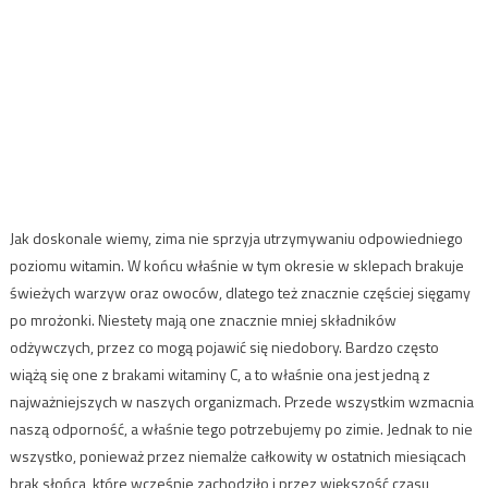
Jak doskonale wiemy, zima nie sprzyja utrzymywaniu odpowiedniego
poziomu witamin. W końcu właśnie w tym okresie w sklepach brakuje
świeżych warzyw oraz owoców, dlatego też znacznie częściej sięgamy
po mrożonki. Niestety mają one znacznie mniej składników
odżywczych, przez co mogą pojawić się niedobory. Bardzo często
wiążą się one z brakami witaminy C, a to właśnie ona jest jedną z
najważniejszych w naszych organizmach. Przede wszystkim wzmacnia
naszą odporność, a właśnie tego potrzebujemy po zimie. Jednak to nie
wszystko, ponieważ przez niemalże całkowity w ostatnich miesiącach
brak słońca, które wcześnie zachodziło i przez większość czasu