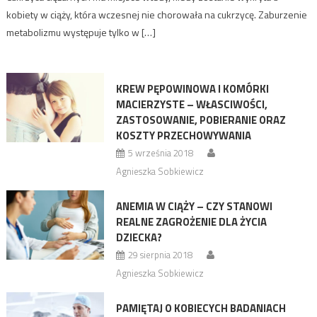
kobiety w ciąży, która wczesnej nie chorowała na cukrzycę. Zaburzenie
metabolizmu występuje tylko w […]
KREW PĘPOWINOWA I KOMÓRKI
MACIERZYSTE – WŁASCIWOŚCI,
ZASTOSOWANIE, POBIERANIE ORAZ
KOSZTY PRZECHOWYWANIA
5 września 2018
Agnieszka Sobkiewicz
ANEMIA W CIĄŻY – CZY STANOWI
REALNE ZAGROŻENIE DLA ŻYCIA
DZIECKA?
29 sierpnia 2018
Agnieszka Sobkiewicz
PAMIĘTAJ O KOBIECYCH BADANIACH