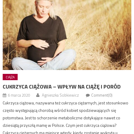
CIĄŻA
CUKRZYCA CIĄŻOWA – WPŁYW NA CIĄŻĘ I PORÓD
6 marca 2020
Agnieszka Sobkiewicz
Comment(0)
Cukrzyca ciążowa, nazywana też cukrzyca ciężarnych, jest stosunkowo
często występującą chorobą wśród kobiet spodziewających się
potomstwa. Jest to schorzenie metaboliczne dotykające nawet co
dziesiątą przyszłą mamę w Polsce. Czym jest cukrzyca ciążowa?
Cukrzyca ciężarnych ma miejsce wtedy, kiedy zostanie wykryta u