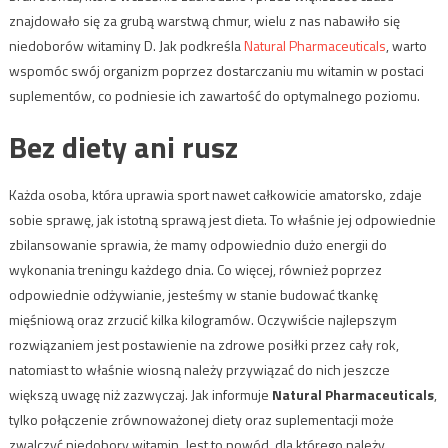
znajdowało się za grubą warstwą chmur, wielu z nas nabawiło się
niedoborów witaminy D. Jak podkreśla
Natural Pharmaceuticals
, warto
wspomóc swój organizm poprzez dostarczaniu mu witamin w postaci
suplementów, co podniesie ich zawartość do optymalnego poziomu.
Bez diety ani rusz
Każda osoba, która uprawia sport nawet całkowicie amatorsko, zdaje
sobie sprawę, jak istotną sprawą jest dieta. To właśnie jej odpowiednie
zbilansowanie sprawia, że mamy odpowiednio dużo energii do
wykonania treningu każdego dnia. Co więcej, również poprzez
odpowiednie odżywianie, jesteśmy w stanie budować tkankę
mięśniową oraz zrzucić kilka kilogramów. Oczywiście najlepszym
rozwiązaniem jest postawienie na zdrowe posiłki przez cały rok,
natomiast to właśnie wiosną należy przywiązać do nich jeszcze
większą uwagę niż zazwyczaj. Jak informuje
Natural Pharmaceuticals
,
tylko połączenie zrównoważonej diety oraz suplementacji może
zwalczyć niedobory witamin. Jest to powód, dla którego należy