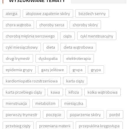
WYSZUKIWANE TEMATY
alergia
atopowe zapalenie skóry
bezdech senny
chora wątroba
choroby serca
choroby skóry
chorobą mięśnia sercowego
ciąża
cykl menstruacyjny
cykl miesiączkowy
dieta
dieta wątrobowa
drugi trymestr
dyskopatia
elektroterapia
epidemia grypy
gazy jelitowe
grupa
grypa
kardiomiopatia rozstrzeniowa
karta ciąży
karta przebiegu ciąży
kawa
kifoza
kolka wątrobowa
menstruacja
metabolizm
miesiączka
pierwszy trymestr
poczęcie
poparzenie skóry
poród
przebieg ciąży
przemiana materii
przepuklina kręgosłupa