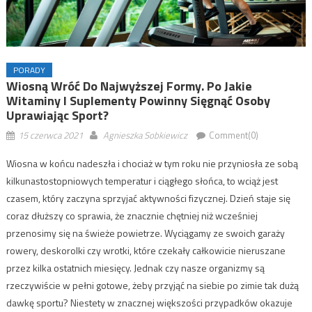
PORADY
Wiosną Wróć Do Najwyższej Formy. Po Jakie
Witaminy I Suplementy Powinny Sięgnąć Osoby
Uprawiając Sport?
15 czerwca 2021
Agnieszka Sobkiewicz
Comment(0)
Wiosna w końcu nadeszła i chociaż w tym roku nie przyniosła ze sobą
kilkunastostopniowych temperatur i ciągłego słońca, to wciąż jest
czasem, który zaczyna sprzyjać aktywności fizycznej. Dzień staje się
coraz dłuższy co sprawia, że znacznie chętniej niż wcześniej
przenosimy się na świeże powietrze. Wyciągamy ze swoich garaży
rowery, deskorolki czy wrotki, które czekały całkowicie nieruszane
przez kilka ostatnich miesięcy. Jednak czy nasze organizmy są
rzeczywiście w pełni gotowe, żeby przyjąć na siebie po zimie tak dużą
dawkę sportu? Niestety w znacznej większości przypadków okazuje