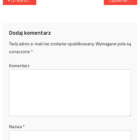
Nawigacja wpisu
Co warto wiedzieć o kleszczach jeszcze przed sezonem?
Zapalenie ucha – przyczyny objawy i leczenie
Dodaj komentarz
Twój adres e-mail nie zostanie opublikowany.
Wymagane pola są
oznaczone
*
Komentarz
Nazwa
*