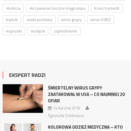
skolioza
skrzywienie boczne kręgosłupa
trzeci trymestr
trądzik
wada postawy
wirus grypy
wirus H3N2
wypryski
wzdęcia
zapłodnienie
EKSPERT RADZI
ŚMIERTELNY WIRUS GRYPY
ZAATAKOWAŁ W USA – CO NAJMNIEJ 20
OFIAR
14 stycznia 2018
Agnieszka Sobkiewicz
KOLOROWA ODZIEŻ MEDYCZNA – KTO