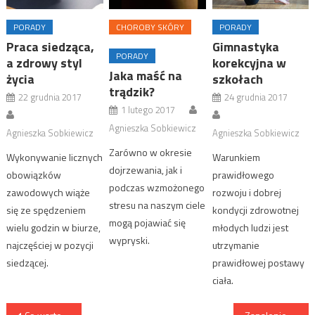
PORADY
CHOROBY SKÓRY
PORADY
Praca siedząca,
Gimnastyka
PORADY
a zdrowy styl
korekcyjna w
Jaka maść na
życia
szkołach
trądzik?
22 grudnia 2017
24 grudnia 2017
1 lutego 2017
Agnieszka Sobkiewicz
Agnieszka Sobkiewicz
Agnieszka Sobkiewicz
Zarówno w okresie
Wykonywanie licznych
Warunkiem
dojrzewania, jak i
obowiązków
prawidłowego
podczas wzmożonego
zawodowych wiąże
rozwoju i dobrej
stresu na naszym ciele
się ze spędzeniem
kondycji zdrowotnej
mogą pojawiać się
wielu godzin w biurze,
młodych ludzi jest
wypryski.
najczęściej w pozycji
utrzymanie
siedzącej.
prawidłowej postawy
ciała.