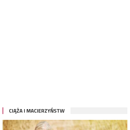
CIĄŻA I MACIERZYŃSTW