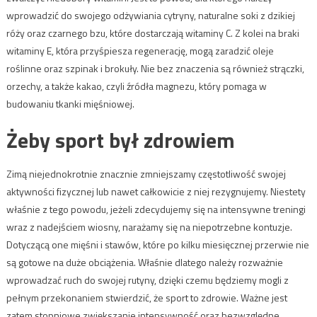
wprowadzić do swojego odżywiania cytryny, naturalne soki z dzikiej
róży oraz czarnego bzu, które dostarczają witaminy C. Z kolei na braki
witaminy E, która przyśpiesza regenerację, mogą zaradzić oleje
roślinne oraz szpinak i brokuły. Nie bez znaczenia są również strączki,
orzechy, a także kakao, czyli źródła magnezu, który pomaga w
budowaniu tkanki mięśniowej.
Żeby sport był zdrowiem
Zimą niejednokrotnie znacznie zmniejszamy częstotliwość swojej
aktywności fizycznej lub nawet całkowicie z niej rezygnujemy. Niestety
właśnie z tego powodu, jeżeli zdecydujemy się na intensywne treningi
wraz z nadejściem wiosny, narażamy się na niepotrzebne kontuzje.
Dotyczącą one mięśni i stawów, które po kilku miesięcznej przerwie nie
są gotowe na duże obciążenia. Właśnie dlatego należy rozważnie
wprowadzać ruch do swojej rutyny, dzięki czemu będziemy mogli z
pełnym przekonaniem stwierdzić, że sport to zdrowie. Ważne jest
zatem stopniowe zwiększanie intensywność oraz bezwzględne