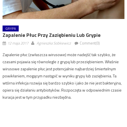
GRYPA
Zapalenie Płuc Przy Zaziębieniu Lub Grypie
12 maja 2017
Agnieszka Sobkiewicz
Comment(0)
Zapalenie płuc (zwłaszcza wirusowe) może nadejść tak szybko, że
czasami pojawia się równolegle z grypą lub przeziębieniem. Właśnie
wirusowe zapalenie płuc jest potencjalnie najbardziej śmiertelnym
powikłaniem, mogącym nastąpić w wyniku grypy lub zaziębienia. Ta
wtórna infekcja rozwija się bardzo szybko i jako że nie jest bakteryjna,
opiera się działaniu antybiotyków. Rozpoczęta w odpowiednim czasie
kuracja jest w tym przypadku niezbędna.