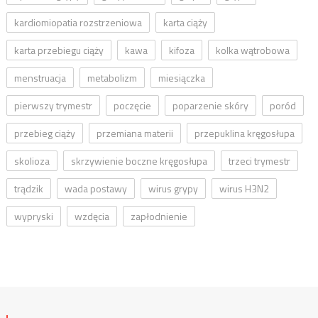
kardiomiopatia rozstrzeniowa
karta ciąży
karta przebiegu ciąży
kawa
kifoza
kolka wątrobowa
menstruacja
metabolizm
miesiączka
pierwszy trymestr
poczęcie
poparzenie skóry
poród
przebieg ciąży
przemiana materii
przepuklina kręgosłupa
skolioza
skrzywienie boczne kręgosłupa
trzeci trymestr
trądzik
wada postawy
wirus grypy
wirus H3N2
wypryski
wzdęcia
zapłodnienie