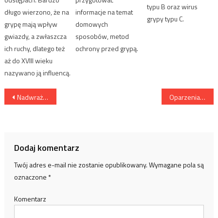
typu B oraz wirus
długo wierzono, że na
informacje na temat
grypy typu C.
grypę mają wpływ
domowych
gwiazdy, a zwłaszcza
sposobów, metod
ich ruchy, dlatego też
ochrony przed grypą.
aż do XVIII wieku
nazywano ją influencą.
Nawigacja wpisu
Nadwrażliwość na słońce
Oparzenia słoneczne – jak się chronić?
Dodaj komentarz
Twój adres e-mail nie zostanie opublikowany.
Wymagane pola są
oznaczone
*
Komentarz