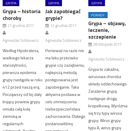
GRYPA
GRYPA
GRYPA
Grypa – historia
Jak zapobiegać
PORADY
choroby
grypie?
Grypa – objawy,
21 grudnia 2017
12 grudnia 2017
leczenie,
szczepienie
Agnieszka Sobkiewicz
Agnieszka Sobkiewicz
28 listopada 2017
Według Hipokratesa,
Ponieważ na razie nie
wielkiego lekarza
ma leku przeciwko
Agnieszka Sobkiewicz
starożytności,
grypie czy zaziębieniu,
Grypa to zakaźna,
pierwsza epidemia
najlepszą metodą
wirusowa choroba
grypy nastąpiła w roku
postępowania jest
układu oddechowego.
412 przed naszą erą.
zapobieganie. Taka
Zarażenie grypą
Począwszy od tej daty
aktywna postawa w
następuje drogą
trujący powiew grypy
celu zmniejszenia
kropelkową. Wyróżnia
omiata całą kulę
niebezpieczeństwa
się trzy typy wirusa
ziemską w
zachorowania. Dlatego
grypy: Wirus grypy
regularnych
postanowiliśmy
typu A, wirus grypy
odstępach. Bardzo
przygotować