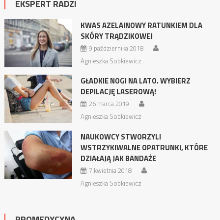
EKSPERT RADZI
KWAS AZELAINOWY RATUNKIEM DLA
SKÓRY TRĄDZIKOWEJ
9 października 2018
Agnieszka Sobkiewicz
GŁADKIE NOGI NA LATO. WYBIERZ
DEPILACJĘ LASEROWĄ!
26 marca 2019
Agnieszka Sobkiewicz
NAUKOWCY STWORZYLI
WSTRZYKIWALNE OPATRUNKI, KTÓRE
DZIAŁAJĄ JAK BANDAŻE
7 kwietnia 2018
Agnieszka Sobkiewicz
PROMEDYCYNA