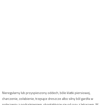
Nieregularny lub przyspieszony oddech, bóle klatki piersiowej,
charczenie, osłabienie, trzęsące dreszcze albo silny ból gardła w
połączeniu z podrażnieniem, skontaktujcie się od razu z lekarzem. W