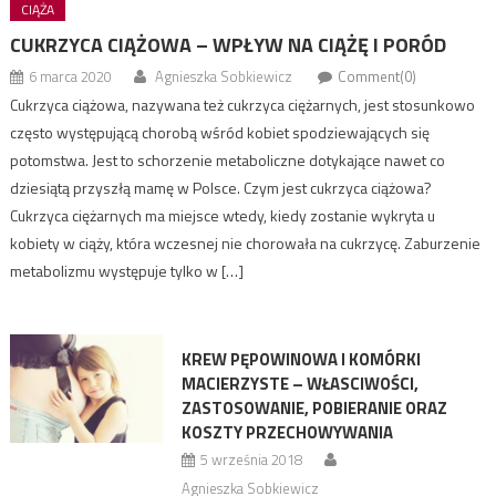
CIĄŻA
CUKRZYCA CIĄŻOWA – WPŁYW NA CIĄŻĘ I PORÓD
6 marca 2020
Agnieszka Sobkiewicz
Comment(0)
Cukrzyca ciążowa, nazywana też cukrzyca ciężarnych, jest stosunkowo
często występującą chorobą wśród kobiet spodziewających się
potomstwa. Jest to schorzenie metaboliczne dotykające nawet co
dziesiątą przyszłą mamę w Polsce. Czym jest cukrzyca ciążowa?
Cukrzyca ciężarnych ma miejsce wtedy, kiedy zostanie wykryta u
kobiety w ciąży, która wczesnej nie chorowała na cukrzycę. Zaburzenie
metabolizmu występuje tylko w […]
KREW PĘPOWINOWA I KOMÓRKI
MACIERZYSTE – WŁASCIWOŚCI,
ZASTOSOWANIE, POBIERANIE ORAZ
KOSZTY PRZECHOWYWANIA
5 września 2018
Agnieszka Sobkiewicz