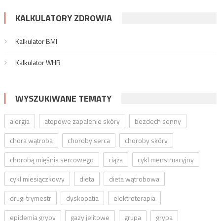
KALKULATORY ZDROWIA
Kalkulator BMI
Kalkulator WHR
WYSZUKIWANE TEMATY
alergia
atopowe zapalenie skóry
bezdech senny
chora wątroba
choroby serca
choroby skóry
chorobą mięśnia sercowego
ciąża
cykl menstruacyjny
cykl miesiączkowy
dieta
dieta wątrobowa
drugi trymestr
dyskopatia
elektroterapia
epidemia grypy
gazy jelitowe
grupa
grypa