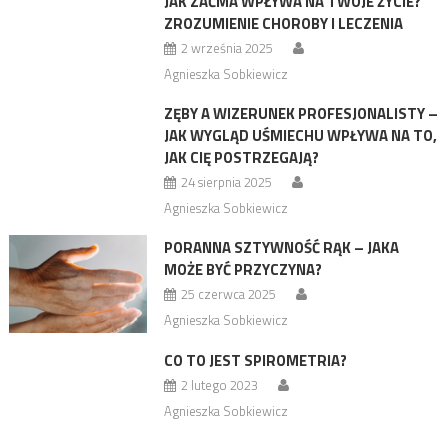
JAK ZAĆMA WPŁYWA NA TWOJE ŻYCIE?
ZROZUMIENIE CHOROBY I LECZENIA
2 września 2025
Agnieszka Sobkiewicz
ZĘBY A WIZERUNEK PROFESJONALISTY –
JAK WYGLĄD UŚMIECHU WPŁYWA NA TO,
JAK CIĘ POSTRZEGAJĄ?
24 sierpnia 2025
Agnieszka Sobkiewicz
PORANNA SZTYWNOŚĆ RĄK – JAKA
MOŻE BYĆ PRZYCZYNA?
25 czerwca 2025
Agnieszka Sobkiewicz
CO TO JEST SPIROMETRIA?
2 lutego 2023
Agnieszka Sobkiewicz