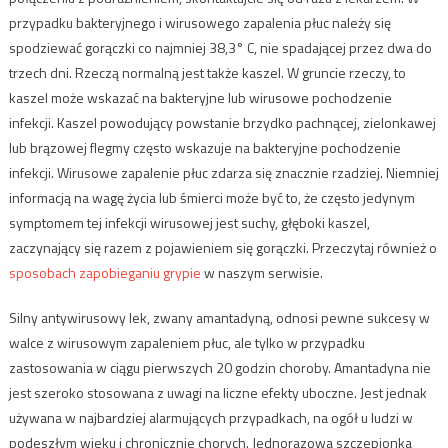
przypadku bakteryjnego i wirusowego zapalenia płuc należy się
spodziewać gorączki co najmniej 38,3° C, nie spadającej przez dwa do
trzech dni. Rzeczą normalną jest także kaszel. W gruncie rzeczy, to
kaszel może wskazać na bakteryjne lub wirusowe pochodzenie
infekcji. Kaszel powodujący powstanie brzydko pachnącej, zielonkawej
lub brązowej flegmy często wskazuje na bakteryjne pochodzenie
infekcji. Wirusowe zapalenie płuc zdarza się znacznie rzadziej. Niemniej
informacją na wagę życia lub śmierci może być to, że często jedynym
symptomem tej infekcji wirusowej jest suchy, głęboki kaszel,
zaczynający się razem z pojawieniem się gorączki. Przeczytaj również o
sposobach zapobieganiu grypie
w naszym serwisie.
Silny antywirusowy lek, zwany amantadyną, odnosi pewne sukcesy w
walce z wirusowym zapaleniem płuc, ale tylko w przypadku
zastosowania w ciągu pierwszych 20 godzin choroby. Amantadyna nie
jest szeroko stosowana z uwagi na liczne efekty uboczne. Jest jednak
używana w najbardziej alarmujących przypadkach, na ogół u ludzi w
podeszłym wieku i chronicznie chorych. Jednorazowa szczepionka